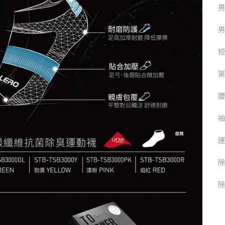
男
男
短
第
腰
袖
運
除
除