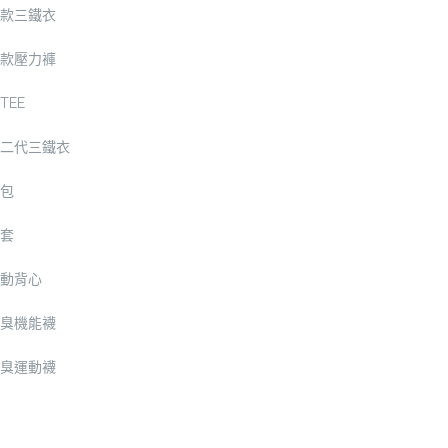
款三鐵衣
款壓力褲
TEE
二代三鐵衣
包
套
動背心
臭機能襪
臭運動襪