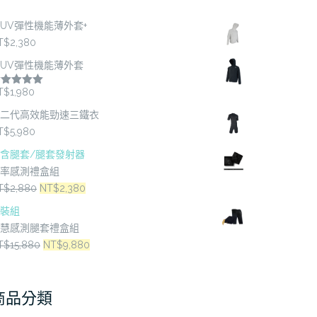
UV彈性機能薄外套+
T$
2,380
UV彈性機能薄外套
T$
1,980
評分
5.00
分 5
二代高效能勁速三鐵衣
T$
5,980
含腿套/腿套發射器
率感測禮盒組
原
目
T$
2,880
NT$
2,380
始
前
裝組
價
價
慧感測腿套禮盒組
格：
格：
原
目
T$
15,880
NT$
9,880
NT$2,880。
NT$2,380。
始
前
價
價
商品分類
格：
格：
NT$15,880。
NT$9,880。