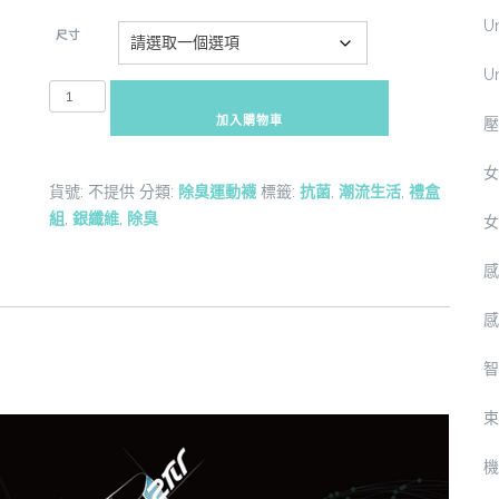
U
尺寸
U
STB-
TSB3100PGA
加入購物車
壓
銀
纖
女
貨號:
不提供
分類:
除臭運動襪
標籤:
抗菌
,
潮流生活
,
禮盒
維
組
,
銀纖維
,
除臭
女
襪
禮
感
盒
組-
感
潮
流
智
生
活
束
數
量
機