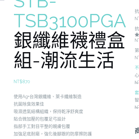
STB-
抗
TSB3100PGA
N
抗
銀纖維襪禮盒
N
滿
第
組-潮流生活
N
不
心
NT$
870
N
套
使用Ag+台灣銀纖維、萊卡纖維製造
智
抗菌除臭效果佳
N
吸濕透氣結構組織，保持乾淨舒爽度
貼合微加壓的包覆足弓設計
指部手工對目平整的親膚包覆
加強足底耐磨，強化後腳跟的防摩擦防護