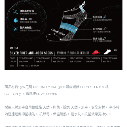
數
量
商品材質:
5 % 尼龍 NYLON( LYCRA)
36 % 聚酯纖維 POLYESTER
8 % 棉
COTTON
51 % 銀纖維SILVER FIBER
採用天然無毒台灣銀纖維
天然、抑菌、除臭
天然、無毒、安全素材。
半小時
內迅速達到抑菌機能。
抗靜電、保溫隔熱。
耐水洗，抗菌效果更持久。