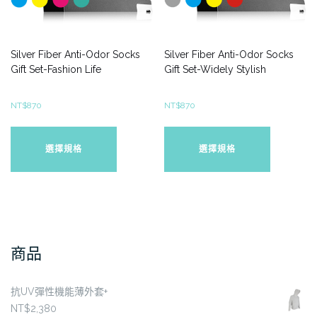
選
選
擇
擇
選
選
項
項
Silver Fiber Anti-Odor Socks
Silver Fiber Anti-Odor Socks
Gift Set-Fashion Life
Gift Set-Widely Stylish
NT$
870
NT$
870
此
此
產
產
選擇規格
選擇規格
品
品
有
有
多
多
種
種
款
款
式。
式。
商品
可
可
在
在
抗UV彈性機能薄外套+
產
產
NT$
2,380
品
品