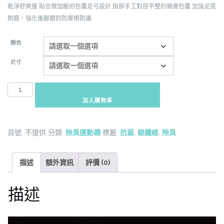
乾淨舒爽度
貼合微加壓的包覆足弓設計
指部手工對目平整的親膚包覆
加強足底
耐磨，強化後腳跟的防摩擦防護
顏色
尺寸
STB-
TSB3000
加入購物車
銀
纖
貨號:
不提供
分類:
除臭運動襪
標籤:
抗菌
,
銀纖維
,
除臭
維
抗
菌
描述
額外資訊
評價 (0)
除
臭
描述
運
動
襪