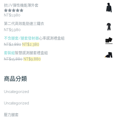
頁
頁
抗UV彈性機能薄外套
面
面
NT$
1,980
評分
5.00
選
選
滿分 5
第二代高效能勁速三鐵衣
擇
擇
NT$
5,980
選
選
項
項
不含腿套/腿套發射器
心率感測禮盒組
原
目
NT$
2,880
NT$
2,380
始
前
套裝組
智慧感測腿套禮盒組
價
價
原
目
NT$
15,880
NT$
9,880
格：
格：
始
前
NT$2,880。
NT$2,380。
價
價
商品分類
格：
格：
NT$15,880。
NT$9,880。
Uncategorized
Uncategorized
壓力腿套