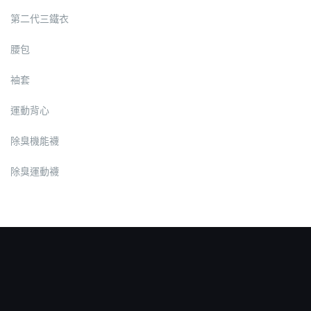
第二代三鐵衣
腰包
袖套
運動背心
除臭機能襪
除臭運動襪