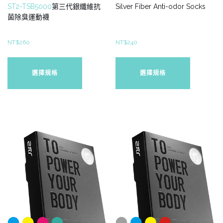
ST2-TSB5000
第三代銀纖維抗
Silver Fiber Anti-odor Socks
菌除臭運動襪
NT$
260
NT$
240
此
此
產
產
選擇規格
選擇規格
品
品
有
有
多
多
種
種
款
款
式。
式。
可
可
在
在
產
產
品
品
頁
頁
面
面