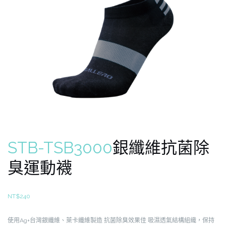
STB-TSB3000
銀纖維抗菌除
臭運動襪
NT$
240
使用Ag+台灣銀纖維、萊卡纖維製造
抗菌除臭效果佳
吸濕透氣結構組織，保持