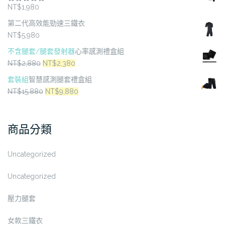
NT$
1,980
評分
5.00
滿分 5
第二代高效能勁速三鐵衣
NT$
5,980
不含腿套/腿套發射器
心率感測禮盒組
原
目
NT$
2,880
NT$
2,380
始
前
套裝組
智慧感測腿套禮盒組
價
價
原
目
NT$
15,880
NT$
9,880
格：
格：
始
前
NT$2,880。
NT$2,380。
價
價
商品分類
格：
格：
NT$15,880。
NT$9,880。
Uncategorized
Uncategorized
壓力腿套
女款三鐵衣