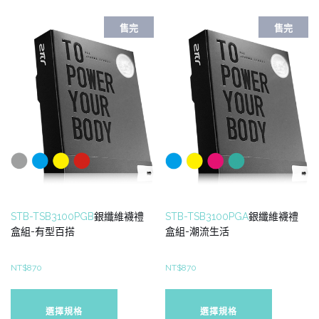
種
種
款
款
售完
售完
式。
式。
可
可
在
在
產
產
品
品
頁
頁
面
面
選
選
擇
擇
選
選
項
項
STB-TSB3100PGB
銀纖維襪禮
STB-TSB3100PGA
銀纖維襪禮
盒組-有型百搭
盒組-潮流生活
NT$
870
NT$
870
此
此
產
產
選擇規格
選擇規格