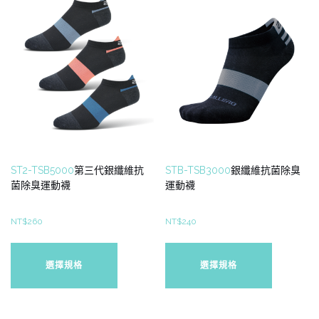
ST2-TSB5000
第三代銀纖維抗
STB-TSB3000
銀纖維抗菌除臭
菌除臭運動襪
運動襪
NT$
260
NT$
240
此
此
產
產
選擇規格
選擇規格
品
品
有
有
多
多