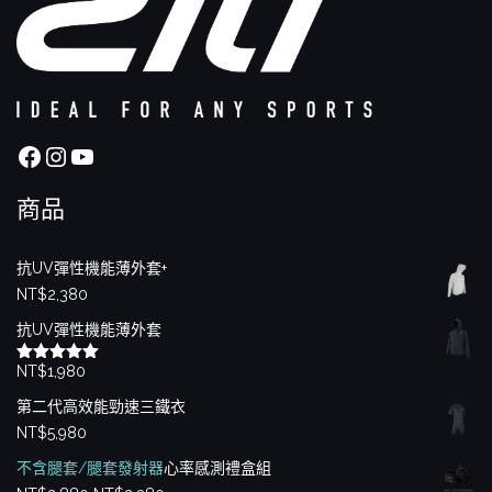
Facebook
Instagram
YouTube
商品
抗UV彈性機能薄外套+
NT$
2,380
抗UV彈性機能薄外套
NT$
1,980
評分
5.00
滿分 5
第二代高效能勁速三鐵衣
NT$
5,980
不含腿套/腿套發射器
心率感測禮盒組