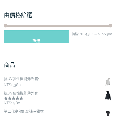
種
種
款
款
由價格篩選
式。
式。
可
可
在
在
最
最
價格:
NT$4,580
—
NT$6,380
產
產
品
品
篩選
低
高
頁
頁
價
價
面
面
格
格
選
選
商品
擇
擇
選
選
項
項
抗UV彈性機能薄外套+
NT$
2,380
抗UV彈性機能薄外套
NT$
1,980
評分
5.00
滿分 5
第二代高效能勁速三鐵衣