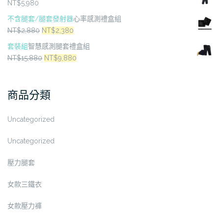
NT$
5,980
不含腿套/腿套發射器
心率感測禮盒組
原
目
NT$
2,880
NT$
2,380
始
前
套裝組
智慧感測腿套禮盒組
價
價
原
目
NT$
15,880
NT$
9,880
格：
格：
始
前
NT$2,880。
NT$2,380。
價
價
商品分類
格：
格：
NT$15,880。
NT$9,880。
Uncategorized
Uncategorized
壓力腿套
女款三鐵衣
女款壓力褲