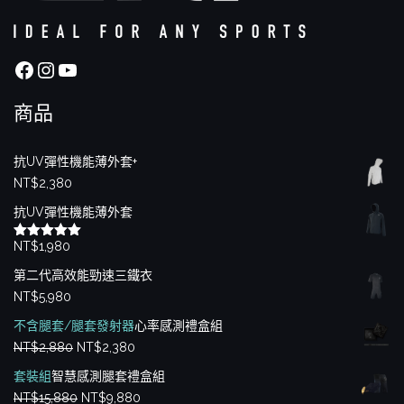
Facebook
Instagram
YouTube
商品
抗UV彈性機能薄外套+
NT$
2,380
抗UV彈性機能薄外套
NT$
1,980
評分
5.00
滿分 5
第二代高效能勁速三鐵衣
NT$
5,980
不含腿套/腿套發射器
心率感測禮盒組
原
目
NT$
2,880
NT$
2,380
始
前
套裝組
智慧感測腿套禮盒組
價
價
原
目
NT$
15,880
NT$
9,880