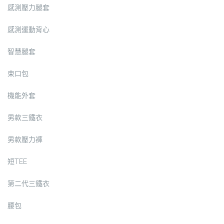
感測壓力腿套
感測運動背心
智慧腿套
束口包
機能外套
男款三鐵衣
男款壓力褲
短TEE
第二代三鐵衣
腰包