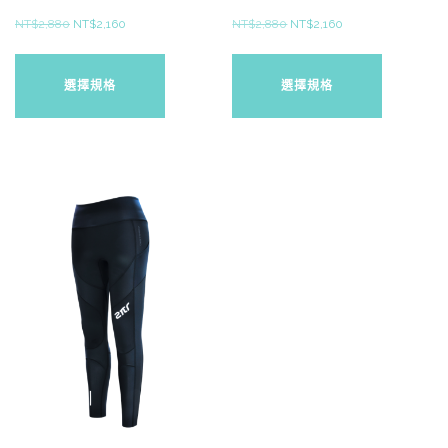
原
目
原
目
NT$
2,880
NT$
2,160
NT$
2,880
NT$
2,160
始
前
始
前
此
此
價
價
價
價
產
產
選擇規格
選擇規格
格：
格：
格：
格：
品
品
NT$2,880。
NT$2,160。
NT$2,880。
NT$2,160。
有
有
多
多
種
種
款
款
式。
式。
可
可
在
在
產
產
品
品
頁
頁
面
面
選
選
擇
擇
選
選