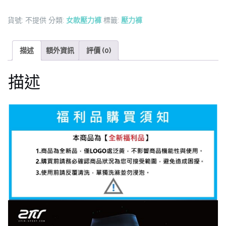
利
貨號:
不提供
分類:
女款壓力褲
標籤:
壓力褲
品-
女
款
描述
額外資訊
評價 (0)
3D
立
描述
體
支
撐
壓
力
褲
數
量