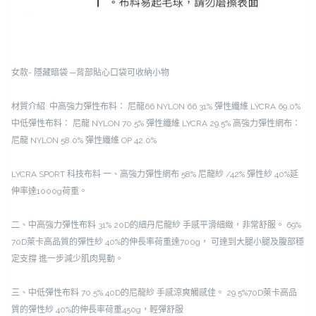
女款-
隱藏暗袋 ─背部貼心口袋可收納小物
材質介紹:
中高強力彈性布料：
尼龍66 NYLON 66 31%
彈性纖維 LYCRA 69.0%
中低彈性布料：
尼龍 NYLON 70.5%
彈性纖維 LYCRA 29.5%
高強力彈性網布：
尼龍 NYLON 58.0%
彈性纖維 OP 42.0%
LYCRA SPORT 科技布料
一、高強力彈性網布
58% 尼龍紗 /42% 彈性紗
40%延
伸率達1000g荷重。
二、中高強力彈性布料
31% 20D的細丹尼龍紗
手感平滑細緻，非常舒服。
69%
70D萊卡高品質的彈性紗
40%的伸長率荷重達700g，
可達到大腿小腿及腹部穩
定支撐
進一步減少肌肉晃動。
三、中低彈性布料
70.5% 40D的尼龍紗
手感涼爽觸感佳。
29.5%70D萊卡高品
質的彈性紗
40%的伸長率荷重450g，輕彈舒服