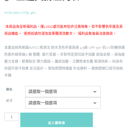
原
目
NT$
1,880
NT$
1,480
始
前
價
價
*本商品為全新福利品，僅LOGO處可能有些許泛黃現象，但不影響色牢度及其
格：
格：
商品機能。
*使用前請勿浸泡並單獨清洗數次。
*福利品售後無法退換貨。
NT$1,880。
NT$1,480。
本產品採用美國AATCC檢測法
耐水洗色牢度高達 4.5級
UPF 50+ 抗UV防曬保護
防紫外線等級A 級
整體-
裁片剪裁 ─ 針對特定部位給予加壓
高強支撐 ─ 高強度
壓力支撐，緊實貼合
彈力穩固 ─ 腹部加壓，立體修身包覆
吸濕快排 ─ 科技布
料提升排汗效果
反光設計 ─ 增加夜間辨識度
外出便利 ─ 兩側透網口袋可收納
手機
顏色
尺寸
STB-
ECT8000M
加入購物車
福