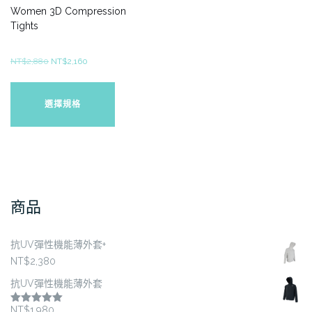
項
項
Women 3D Compression
Tights
原
目
NT$
2,880
NT$
2,160
始
前
此
價
價
產
選擇規格
格：
格：
品
NT$2,880。
NT$2,160。
有
多
種
款
式。
商品
可
在
抗UV彈性機能薄外套+
產
NT$
2,380
品
頁
抗UV彈性機能薄外套
面
NT$
1,980
評分
5.00