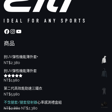
Facebook
Instagram
YouTube
商品
抗UV彈性機能薄外套+
NT$
2,380
抗UV彈性機能薄外套
NT$
1,980
評分
5.00
滿分 5
第二代高效能勁速三鐵衣
NT$
5,980
不含腿套/腿套發射器
心率感測禮盒組
原
目
NT$
2,880
NT$
2,380