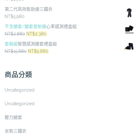
選
滿分 5
第二代高效能勁速三鐵衣
擇
NT$
5,980
選
項
不含腿套/腿套發射器
心率感測禮盒組
原
目
NT$
2,880
NT$
2,380
始
前
套裝組
智慧感測腿套禮盒組
價
價
原
目
NT$
15,880
NT$
9,880
格：
格：
始
前
NT$2,880。
NT$2,380。
價
價
商品分類
格：
格：
NT$15,880。
NT$9,880。
Uncategorized
Uncategorized
壓力腿套
女款三鐵衣