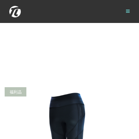
Skip
to
content
福利品