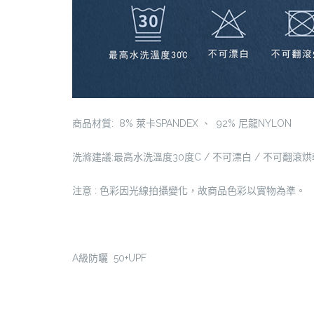
商品材質: 8% 萊卡SPANDEX 、 92% 尼龍NYLON
洗滌建議:最高水洗溫度30度C / 不可漂白 / 不可翻滾烘乾
注意 : 色彩因光線拍攝變化，故商品色彩以實物為準。
A級防曬 50+UPF