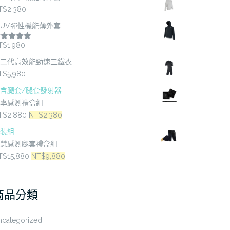
T$
2,380
UV彈性機能薄外套
T$
1,980
評分
5.00
分 5
二代高效能勁速三鐵衣
T$
5,980
含腿套/腿套發射器
率感測禮盒組
原
目
T$
2,880
NT$
2,380
始
前
裝組
價
價
慧感測腿套禮盒組
格：
格：
原
目
T$
15,880
NT$
9,880
NT$2,880。
NT$2,380。
始
前
價
價
商品分類
格：
格：
NT$15,880。
NT$9,880。
ncategorized