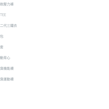
款壓力褲
TEE
二代三鐵衣
包
套
動背心
臭機能襪
臭運動襪