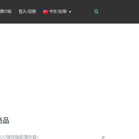
品牌介紹
登入/註冊
中文 (台灣)
商品
UV彈性機能薄外套+