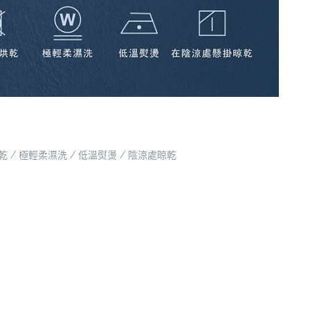
 / 極輕柔濕洗 / 低溫熨燙 / 陰涼處晾乾