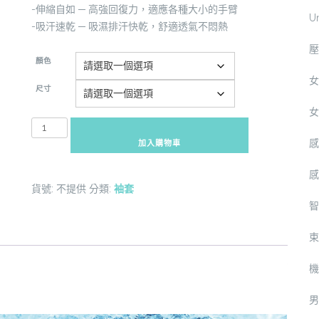
-伸縮自如 ─ 高強回復力，適應各種大小的手臂
U
-吸汗速乾 ─ 吸濕排汗快乾，舒適透氣不悶熱
壓
顏色
女
尺寸
女
ST2-
APG1000F
感
加入購物車
無
感
接
貨號:
不提供
分類:
袖套
縫
智
涼
感
束
袖
套
機
數
量
男