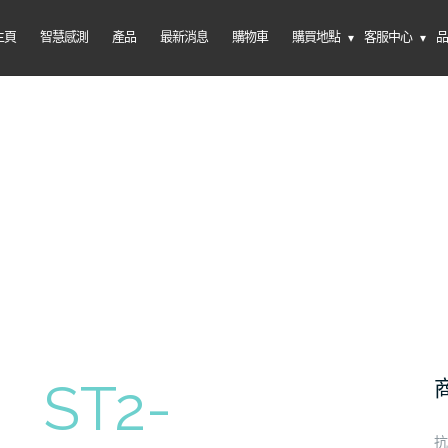
主頁
智慧感測
產品
最新消息
購物車
購買地點
客服中心
ST2-
抗