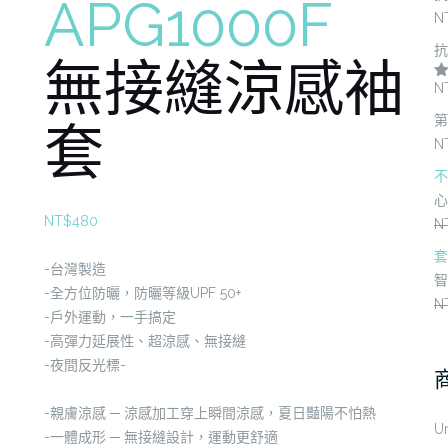
APG1000F
N
抗
無接縫涼感袖
N
滿
第
套
N
不
心
NT$
480
N
套
-台灣製造
智
-全方位防曬，防曬等級UPF 50+
N
-戶外運動，一手搞定
-高彈力延展性、超涼感、無接縫
-夜間反光標-
-親膚涼感 ─ ­­­涼感加工穿上瞬間涼感，夏日豔陽不怕熱
U
-一體成形 ─ 無接縫設計，運動更舒適