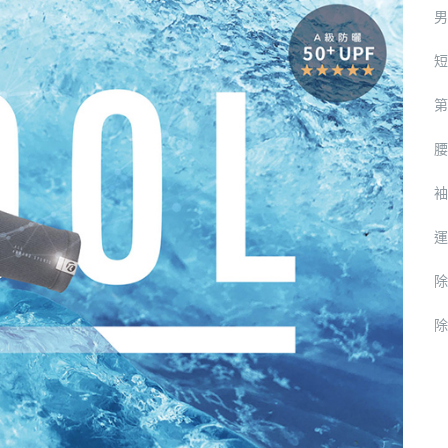
男
短
第
腰
袖
運
除
除