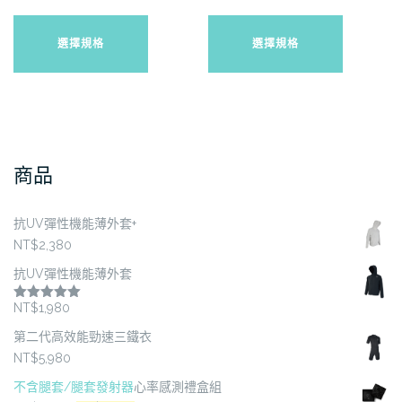
此
此
產
產
選擇規格
選擇規格
品
品
有
有
多
多
種
種
款
款
式。
式。
商品
可
可
在
在
抗UV彈性機能薄外套+
產
產
NT$
2,380
品
品
頁
頁
抗UV彈性機能薄外套
面
面
NT$
1,980
評分
5.00
選
選
滿分 5
第二代高效能勁速三鐵衣
擇
擇
NT$
5,980
選
選
項
項
不含腿套/腿套發射器
心率感測禮盒組