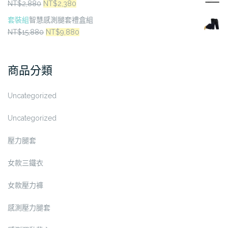
原
目
NT$
2,880
NT$
2,380
始
前
套裝組
智慧感測腿套禮盒組
價
價
原
目
NT$
15,880
NT$
9,880
格：
格：
始
前
NT$2,880。
NT$2,380。
價
價
商品分類
格：
格：
NT$15,880。
NT$9,880。
Uncategorized
Uncategorized
壓力腿套
女款三鐵衣
女款壓力褲
感測壓力腿套