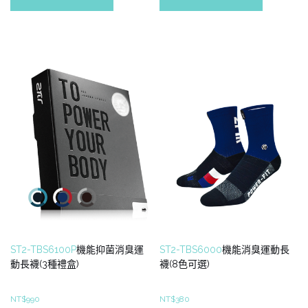
有
有
多
多
種
種
款
款
式。
式。
可
可
在
在
產
產
品
品
頁
頁
面
面
選
選
擇
擇
選
選
項
項
ST2-TBS6100P
機能抑菌消臭運
ST2-TBS6000
機能消臭運動長
動長襪(3種禮盒)
襪(8色可選)
NT$
990
NT$
380