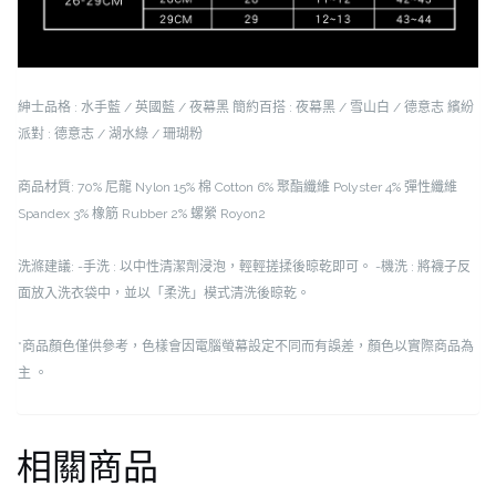
紳士品格 : 水手藍 / 英國藍 / 夜幕黑
簡約百搭 : 夜幕黑 / 雪山白 / 德意志
繽紛
派對 : 德意志 / 湖水綠 / 珊瑚粉
商品材質:
70% 尼龍 Nylon
15% 棉 Cotton
6% 聚酯纖維 Polyster
4% 彈性纖維
Spandex
3% 橡筋 Rubber
2% 螺縈 Royon2
洗滌建議:
-手洗 : 以中性清潔劑浸泡，輕輕搓揉後晾乾即可。
-機洗 : 將襪子反
面放入洗衣袋中，並以「柔洗」模式清洗後晾乾。
*商品顏色僅供參考，色樣會因電腦螢幕設定不同而有誤差，顏色以實際商品為
主 。
相關商品