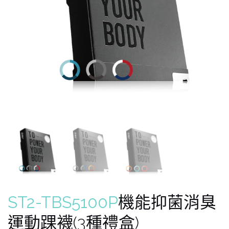
ST2-TBS5100P
機能抑菌消臭
運動踝襪(3種禮盒)