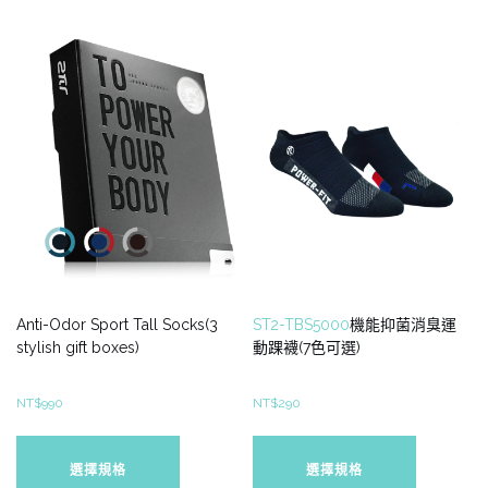
Anti-Odor Sport Tall Socks(3
ST2-TBS5000
機能抑菌消臭運
stylish gift boxes)
動踝襪(7色可選)
NT$
990
NT$
290
此
此
產
產
選擇規格
選擇規格
品
品