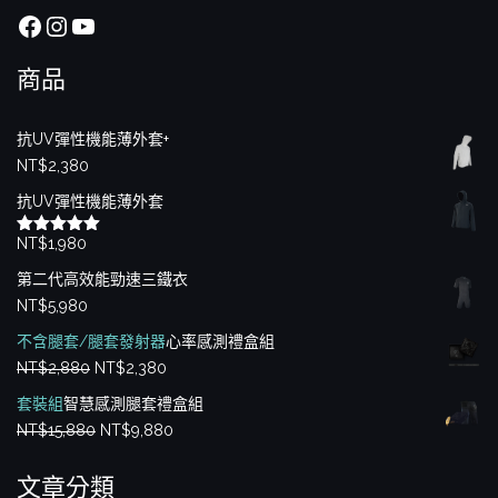
Facebook
Instagram
YouTube
商品
抗UV彈性機能薄外套+
NT$
2,380
抗UV彈性機能薄外套
NT$
1,980
評分
5.00
滿分 5
第二代高效能勁速三鐵衣
NT$
5,980
不含腿套/腿套發射器
心率感測禮盒組
原
目
NT$
2,880
NT$
2,380
始
前
套裝組
智慧感測腿套禮盒組
價
價
原
目
NT$
15,880
NT$
9,880
格：
格：
始
前
NT$2,880。
NT$2,380。
文章分類
價
價