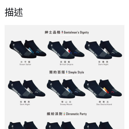
運
描述
動
踝
襪
(3
種
禮
盒)
數
量