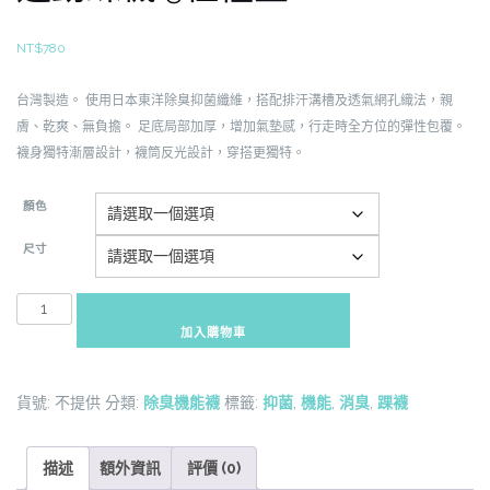
NT$
780
台灣製造。
使用日本東洋除臭抑菌纖維，搭配排汗溝槽及透氣網孔織法，親
膚、乾爽、無負擔。
足底局部加厚，增加氣墊感，行走時全方位的彈性包覆。
襪身獨特漸層設計，襪筒反光設計，穿搭更獨特。
顏色
尺寸
ST2-
TBS5100P
加入購物車
機
能
貨號:
不提供
分類:
除臭機能襪
標籤:
抑菌
,
機能
,
消臭
,
踝襪
抑
菌
消
描述
額外資訊
評價 (0)
臭