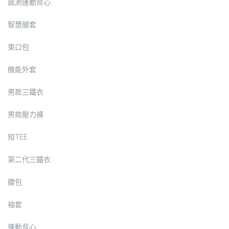
感測運動背心
智慧腿套
束口包
機能外套
男款三鐵衣
男款壓力褲
短TEE
第二代三鐵衣
腰包
袖套
運動背心