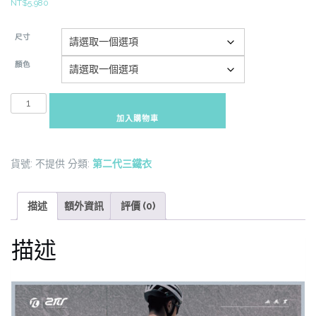
NT$
5,980
尺寸
顏色
第
二
加入購物車
代
高
貨號:
不提供
分類:
第二代三鐵衣
效
能
勁
描述
額外資訊
評價 (0)
速
三
描述
鐵
衣
數
量