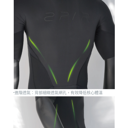
•進階透氣：背部細緻透氣網孔，有效降低核心體溫