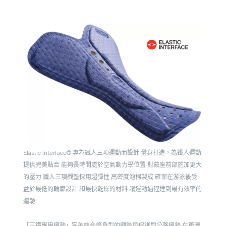
Elastic Interface®
專為鐵人三項運動而設計
量身打造，為鐵人運動
提供完美貼合
能夠長時間處於空氣動力學位置
對鞍座前部施加更大
的壓力
鐵人三項襯墊採用超彈性
高密度泡棉製成
確保在游泳後受
益於最低的輪廓設計
和最快乾燥的材料
讓運動過程達到最有效率的
體驗
「三鐵專用襯墊」完美結合修身型的襯墊與保護型公路襯墊
在更漫