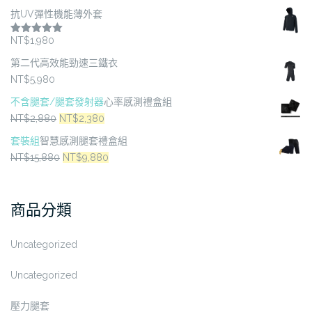
抗UV彈性機能薄外套
NT$
1,980
評分
5.00
滿分 5
第二代高效能勁速三鐵衣
NT$
5,980
不含腿套/腿套發射器
心率感測禮盒組
原
目
NT$
2,880
NT$
2,380
始
前
套裝組
智慧感測腿套禮盒組
價
價
原
目
NT$
15,880
NT$
9,880
格：
格：
始
前
NT$2,880。
NT$2,380。
價
價
商品分類
格：
格：
NT$15,880。
NT$9,880。
Uncategorized
Uncategorized
壓力腿套