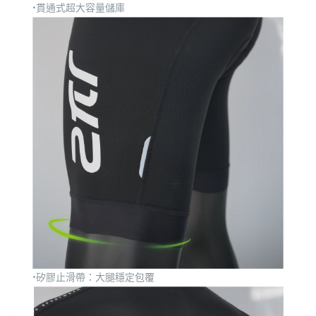
•貫通式超大容量儲庫
•矽膠止滑帶：大腿穩定包覆