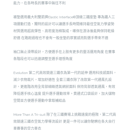
能力，在各時長的賽事中無往不利
褲墊選用義大利雙箭牌Elastic Interface®頂級三鐵座墊
專為鐵人三
項運動打造，獨特的設計可以讓選手長時間維持最佳空氣力學姿勢
材質選用超高彈性、高密度泡棉製成，確保在游泳後能夠保持乾燥
舒適
在路跑過程也不會有一般坐墊的厚實感而對選手帶來不適
袖口無止滑帶設計，方便選手在上肢有更多的靈活運用角度
在賽事
各階段也可以迅速調整至選手理想角度
Evolution
第二代高效競速三鐵衣為第一代的延伸
選用科技感面料，
減少衣物裁片，增加舒適性
全套三鐵衣除了改款第一代通風孔設
計，更進階改用全背部細緻透氣網狀面料
保持背部透氣通風，有效
降低選手核心溫度
提升選手運動效率。貫通式口袋設計，加大儲物
空間並方便選手運動中拿取補給品
More Than A Tri-suit
除了在三鐵賽場上挑戰速度的極限，第二代高
效競速三鐵衣空氣力學導流設計
更是一件可以讓你馳騁在各大自行
車賽事的空力車衣