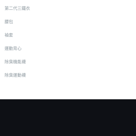
第二代三鐵衣
腰包
袖套
運動背心
除臭機能襪
除臭運動襪