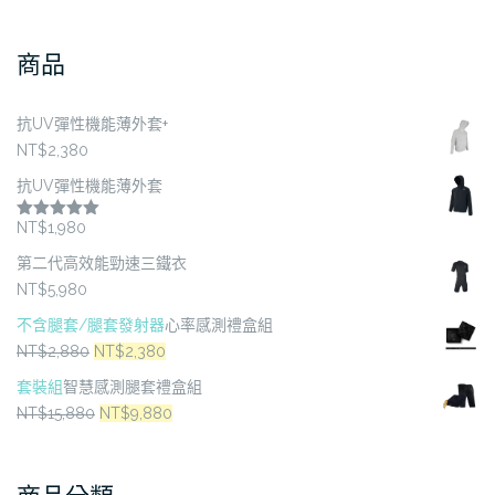
種
種
款
款
商品
式。
式。
可
可
在
在
抗UV彈性機能薄外套+
產
產
NT$
2,380
品
品
抗UV彈性機能薄外套
頁
頁
面
面
NT$
1,980
評分
5.00
滿分 5
選
選
第二代高效能勁速三鐵衣
擇
擇
NT$
5,980
選
選
不含腿套/腿套發射器
心率感測禮盒組
項
項
原
目
NT$
2,880
NT$
2,380
始
前
套裝組
智慧感測腿套禮盒組
價
價
原
目
NT$
15,880
NT$
9,880
格：
格：
始
前
NT$2,880。
NT$2,380。
價
價
格：
格：