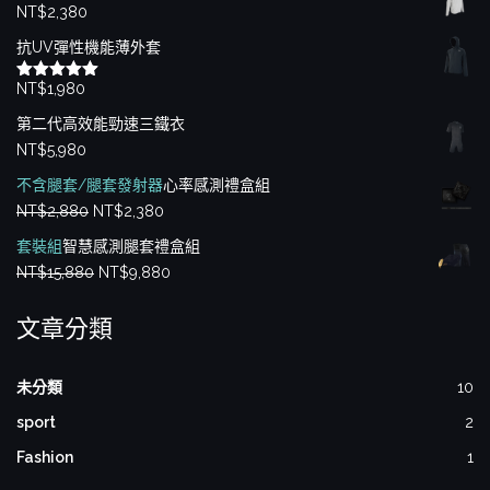
NT$
2,380
抗UV彈性機能薄外套
NT$
1,980
評分
5.00
滿分 5
第二代高效能勁速三鐵衣
NT$
5,980
不含腿套/腿套發射器
心率感測禮盒組
原
目
NT$
2,880
NT$
2,380
始
前
套裝組
智慧感測腿套禮盒組
價
價
原
目
NT$
15,880
NT$
9,880
格：
格：
始
前
NT$2,880。
NT$2,380。
文章分類
價
價
格：
格：
NT$15,880。
NT$9,880。
未分類
10
sport
2
Fashion
1