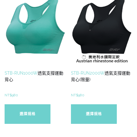
STB-RUN1000W
透氣支撐運動
STB-RUN2000W
透氣支撐運動
背心
背心(限量)
NT$
980
NT$
980
此
此
產
產
選擇規格
選擇規格
品
品
有
有
多
多