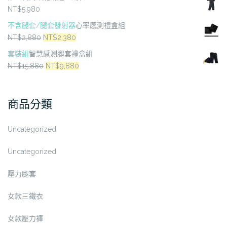
NT$
5,980
選
選
項
項
不含腿套/腿套發射器
心率感測禮盒組
原
目
NT$
2,880
NT$
2,380
始
前
套裝組
智慧感測腿套禮盒組
價
價
原
目
NT$
15,880
NT$
9,880
格：
格：
始
前
NT$2,880。
NT$2,380。
價
價
商品分類
格：
格：
NT$15,880。
NT$9,880。
Uncategorized
Uncategorized
壓力腿套
女款三鐵衣
女款壓力褲