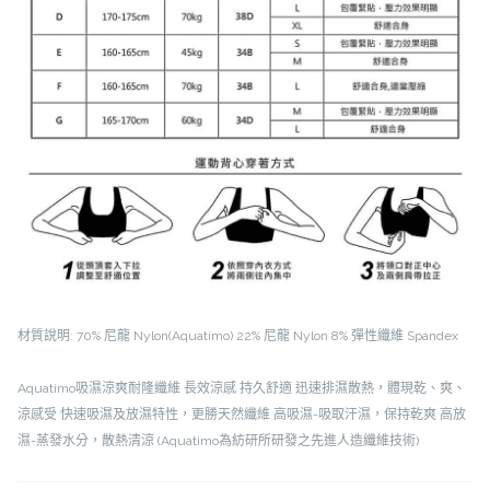
材質說明:
70% 尼龍 Nylon(Aquatimo)
22% 尼龍 Nylon
8% 彈性纖維 Spandex
Aquatimo吸濕涼爽耐隆纖維
長效涼感 持久舒適
迅速排濕散熱，體現乾、爽、
涼感受
快速吸濕及放濕特性，更勝天然纖維
高吸濕-吸取汗濕，保持乾爽
高放
濕-蒸發水分，散熱清涼
(Aquatimo為紡研所研發之先進人造纖維技術)