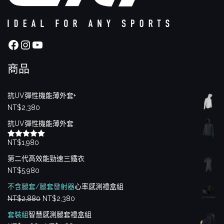
Facebook
Instagram
YouTube
商品
抗UV彈性機能薄外套+
NT$
2,380
抗UV彈性機能薄外套
NT$
1,980
評分
5.00
滿分 5
第二代高效能勁速三鐵衣
NT$
5,980
不含腿套/腿套發射器
心率感測禮盒組
原
目
NT$
2,880
NT$
2,380
始
前
套裝組
智慧感測腿套禮盒組
價
價