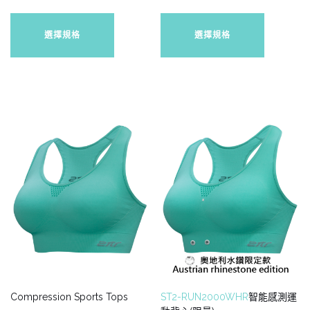
此
此
產
產
選擇規格
選擇規格
品
品
有
有
多
多
種
種
款
款
式。
式。
可
可
在
在
產
產
品
品
頁
頁
面
面
選
選
擇
擇
選
選
項
項
Compression Sports Tops
ST2-RUN2000WHR
智能感測運