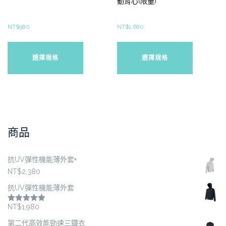
動背心(限量)
NT$
980
NT$
1,680
此
此
產
產
選擇規格
選擇規格
品
品
有
有
多
多
種
種
款
款
式。
式。
商品
可
可
在
在
抗UV彈性機能薄外套+
產
產
NT$
2,380
品
品
頁
頁
抗UV彈性機能薄外套
面
面
NT$
1,980
評分
5.00
選
選
滿分 5
第二代高效能勁速三鐵衣
擇
擇