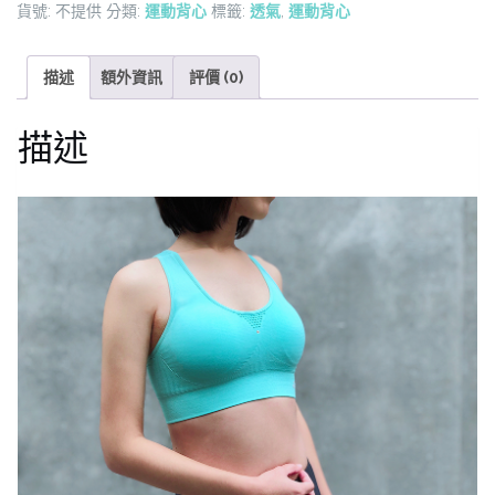
貨號:
不提供
分類:
運動背心
標籤:
透氣
,
運動背心
支
撐
運
描述
額外資訊
評價 (0)
動
背
描述
心
(限
量)
數
量