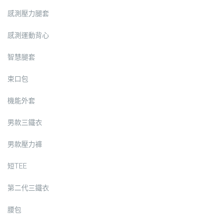
感測壓力腿套
感測運動背心
智慧腿套
束口包
機能外套
男款三鐵衣
男款壓力褲
短TEE
第二代三鐵衣
腰包