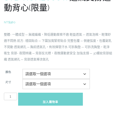
動背心(限量)
NT$
980
整體-
一體成型 ─ 無縫編織，降低運動摩擦不適
輕盈透氣 ─ 透氣泡棉，輕薄舒
適不悶熱
前方-
穩固貼合 ─ 下圍加寬緊密貼合
完整包覆 ─ 側邊弧度，包覆副乳
不晃動
透氣網孔 ─ 胸前透氣孔，有效揮發汗水
可拆胸墊 ─ 可拆洗胸墊，乾淨
衛生
背部-
夜間辨識 ─ 背部反光標，夜晚運動更安全
加強支撐 ─ 3D螺紋背部組
織
透氣網孔 ─ 背部透氣導流氣孔
顏色
尺寸
STB-
RUN2000W
加入購物車
透
氣