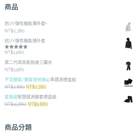
款
商品
式。
可
在
抗UV彈性機能薄外套+
產
NT$
2,380
品
抗UV彈性機能薄外套
頁
面
NT$
1,980
評分
5.00
滿分 5
選
第二代高效能勁速三鐵衣
擇
NT$
5,980
選
不含腿套/腿套發射器
心率感測禮盒組
項
原
目
NT$
2,880
NT$
2,380
始
前
套裝組
智慧感測腿套禮盒組
價
價
原
目
NT$
15,880
NT$
9,880
格：
格：
始
前
NT$2,880。
NT$2,380。
價
價
商品分類
格：
格：
NT$15,880。
NT$9,880。