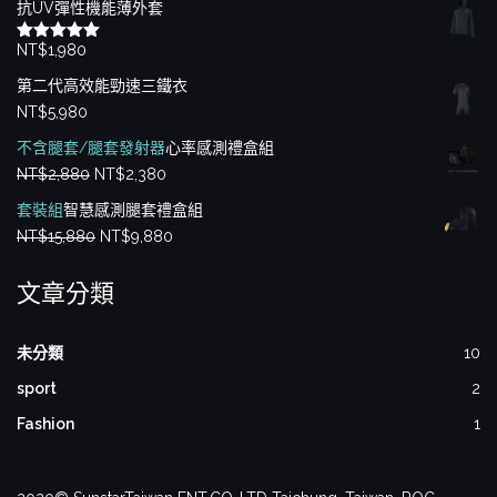
抗UV彈性機能薄外套
NT$
1,980
評分
5.00
滿分 5
第二代高效能勁速三鐵衣
NT$
5,980
不含腿套/腿套發射器
心率感測禮盒組
原
目
NT$
2,880
NT$
2,380
始
前
套裝組
智慧感測腿套禮盒組
價
價
原
目
NT$
15,880
NT$
9,880
格：
格：
始
前
NT$2,880。
NT$2,380。
文章分類
價
價
格：
格：
NT$15,880。
NT$9,880。
未分類
10
sport
2
Fashion
1