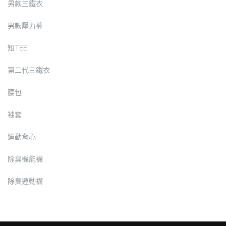
男款三鐵衣
男款壓力褲
短TEE
第二代三鐵衣
腰包
袖套
運動背心
除臭機能襪
除臭運動襪