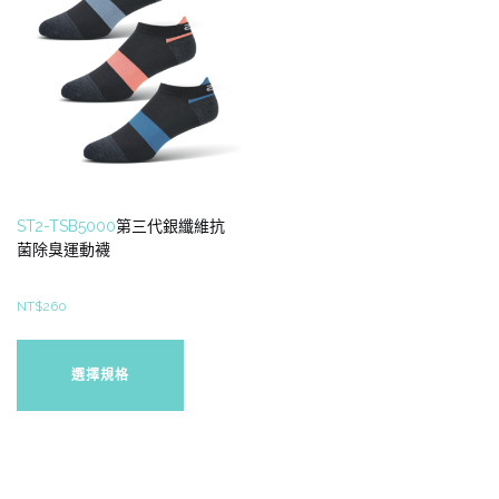
ST2-TSB5000
第三代銀纖維抗
菌除臭運動襪
NT$
260
此
產
選擇規格
品
有
多
種