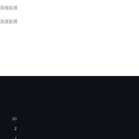
臭機能襪
臭運動襪
10
2
1