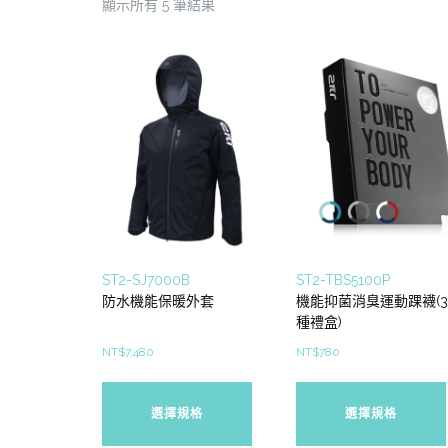
顯示所有 5 筆結果
ST2-SJ7000B
ST2-TBS5100P
防水機能保暖外套
機能抑菌消臭運動踝襪(3
種禮盒)
NT$
7,480
NT$
780
此
產
選擇規格
選擇規格
品