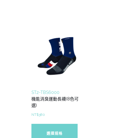
有
多
種
款
式。
可
在
產
品
頁
面
選
擇
ST2-TBS6000
選
機能消臭運動長襪(8色可
項
選)
NT$
380
此
產
選擇規格