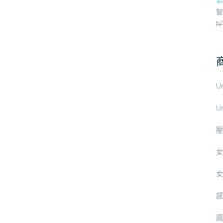
套
有
有
有
智
多
多
多
N
種
種
種
款
款
款
式。
式。
式。
可
可
可
在
在
在
產
產
產
U
品
品
品
U
頁
頁
頁
面
面
面
壓
選
選
選
擇
擇
擇
女
選
選
選
項
項
項
女
感
感