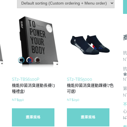
抗
N
抗
ST2-TBS6100P
ST2-TBS5000
N
滿
機能抑菌消臭運動長襪(3
機能抑菌消臭運動踝襪(7色
第
種禮盒)
可選)
N
NT$
990
NT$
290
不
此
此
此
心
產
產
產
選擇規格
選擇規格
N
品
品
品