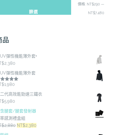
最
最
價格:
NT$290
—
篩選
低
高
NT$7,480
價
價
格
格
商品
UV彈性機能薄外套+
T$
2,380
UV彈性機能薄外套
T$
1,980
評分
5.00
分 5
二代高效能勁速三鐵衣
T$
5,980
含腿套/腿套發射器
率感測禮盒組
原
目
T$
2,880
NT$
2,380
始
前