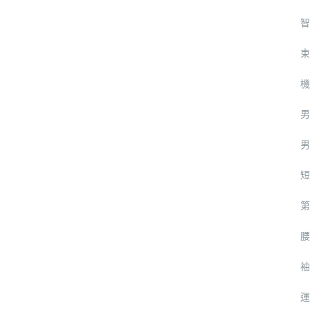
智
束
機
男
男
短
第
腰
袖
運