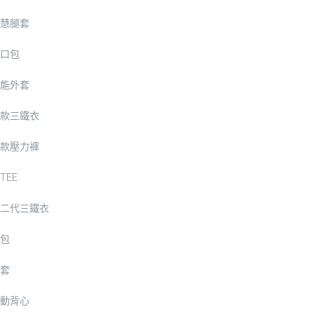
慧腿套
口包
能外套
款三鐵衣
款壓力褲
TEE
二代三鐵衣
包
套
動背心