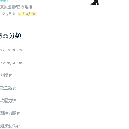
裝組
價
價
慧感測腿套禮盒組
格：
格：
原
目
T$
15,880
NT$
9,880
NT$2,880。
NT$2,380。
始
前
價
價
商品分類
格：
格：
NT$15,880。
NT$9,880。
ncategorized
ncategorized
力腿套
款三鐵衣
款壓力褲
測壓力腿套
測運動背心