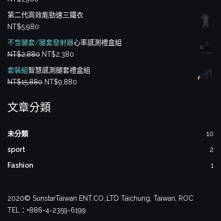
滿分 5
第二代高效能勁速三鐵衣
NT$
5,980
不含腿套/腿套發射器
心率感測禮盒組
原
目
NT$
2,880
NT$
2,380
始
前
套裝組
智慧感測腿套禮盒組
價
價
原
目
NT$
15,880
NT$
9,880
格：
格：
始
前
NT$2,880。
NT$2,380。
文章分類
價
價
格：
格：
NT$15,880。
NT$9,880。
未分類
10
sport
2
Fashion
1
2020© SunstarTaiwan ENT.CO.,LTD Taichung, Taiwan, ROC
TEL：+886-4-2359-6199