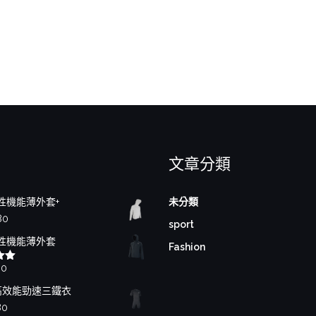
文章分類
性機能薄外套+
未分類
80
sport
性機能薄外套
Fashion
80
00
高效能勁速三鐵衣
80