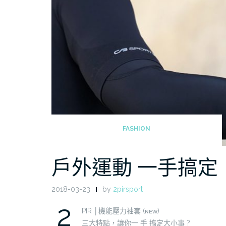
FASHION
戶外運動 一手搞定
2018-03-23
by
2pirsport
2
PIR │機能壓力袖套 (ɴᴇᴡ)
三大特點，讓你一 手 搞定大小事
?