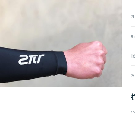
2
#
限
2
sp