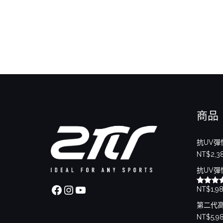
商品
抗UV彈
NT$
2,3
抗UV彈
Facebook
Instagram
YouTube
NT$
1,9
評分
5.
滿分 5
第二代
NT$
5,9