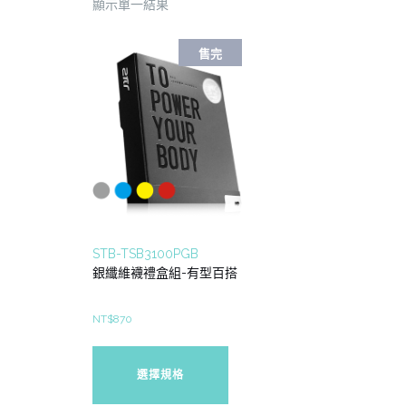
顯示單一結果
售完
STB-TSB3100PGB
銀纖維襪禮盒組-有型百搭
NT$
870
此
產
選擇規格
品