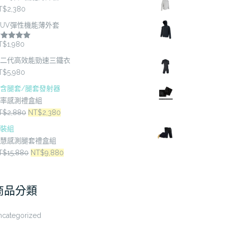
T$
2,380
UV彈性機能薄外套
T$
1,980
評分
5.00
分 5
二代高效能勁速三鐵衣
T$
5,980
含腿套/腿套發射器
率感測禮盒組
原
目
T$
2,880
NT$
2,380
始
前
裝組
價
價
慧感測腿套禮盒組
格：
格：
原
目
T$
15,880
NT$
9,880
NT$2,880。
NT$2,380。
始
前
價
價
商品分類
格：
格：
NT$15,880。
NT$9,880。
ncategorized