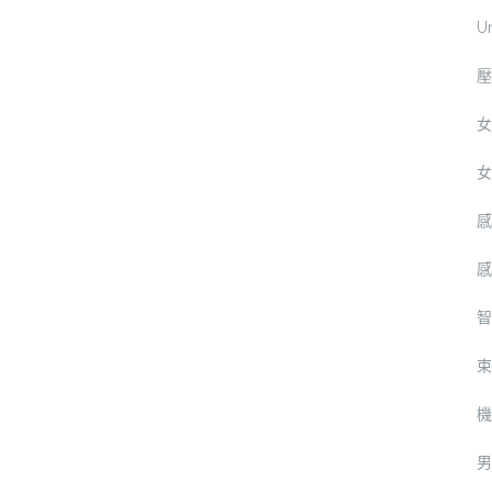
U
壓
女
女
感
感
智
束
機
男