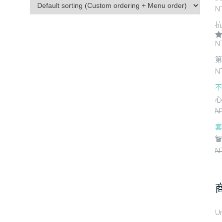
N
抗
N
滿
第
N
不
心
N
套
智
N
U