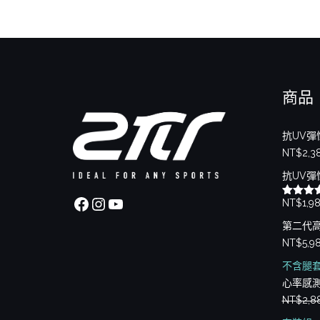
商品
抗UV彈
NT$
2,3
抗UV彈
Facebook
Instagram
YouTube
NT$
1,9
評分
5.
滿分 5
第二代
NT$
5,9
不含腿
心率感
NT$
2,8