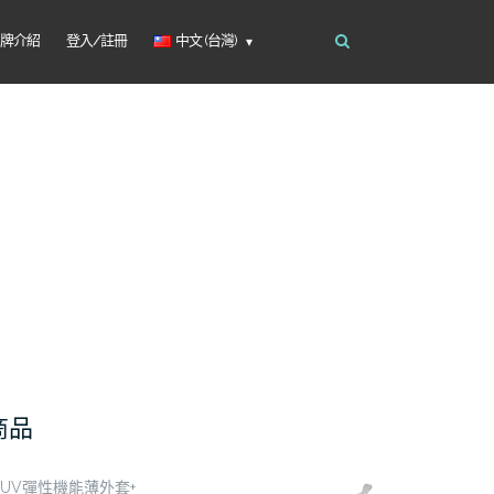
品牌介紹
登入/註冊
中文 (台灣)
商品
UV彈性機能薄外套+