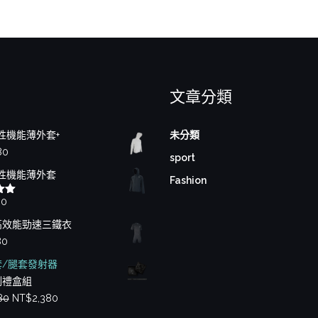
文章分類
性機能薄外套+
未分類
80
sport
性機能薄外套
Fashion
80
00
高效能勁速三鐵衣
80
套/腿套發射器
測禮盒組
原
目
80
NT$
2,380
始
前