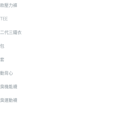
款壓力褲
TEE
二代三鐵衣
包
套
動背心
臭機能襪
臭運動襪