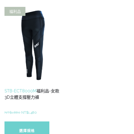
種
種
款
款
福利品
式。
式。
可
可
在
在
產
產
品
品
頁
頁
面
面
選
選
擇
擇
選
選
項
項
STB-ECT8000M
福利品-女款
3D立體支撐壓力褲
原
目
NT$
1,880
NT$
1,480
始
前
此
價
價
產
選擇規格
格：
格：