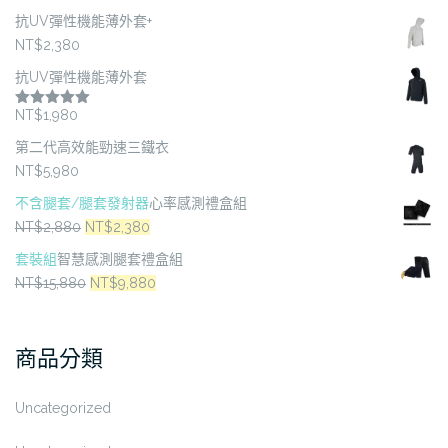
抗UV彈性機能薄外套+
NT$
2,380
抗UV彈性機能薄外套
NT$
1,980
評分
5.00
滿分 5
第二代高效能勁速三鐵衣
NT$
5,980
不含腿套/腿套發射器
心率感測禮盒組
原
目
NT$
2,880
NT$
2,380
始
前
套裝組
智慧感測腿套禮盒組
價
價
原
目
NT$
15,880
NT$
9,880
格：
格：
始
前
NT$2,880。
NT$2,380。
價
價
商品分類
格：
格：
NT$15,880。
NT$9,880。
Uncategorized