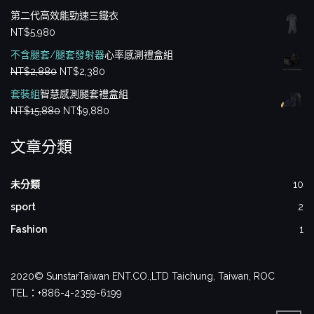
滿分 5
第二代高效能勁速三鐵衣
NT$
5,980
不含腿套/腿套發射器
心率感測禮盒組
原
目
NT$
2,880
NT$
2,380
始
前
套裝組
智慧感測腿套禮盒組
價
價
原
目
NT$
15,880
NT$
9,880
格：
格：
始
前
NT$2,880。
NT$2,380。
文章分類
價
價
格：
格：
NT$15,880。
NT$9,880。
未分類
10
sport
2
Fashion
1
2020© SunstarTaiwan ENT.CO.,LTD Taichung, Taiwan, ROC
TEL：+886-4-2359-6199