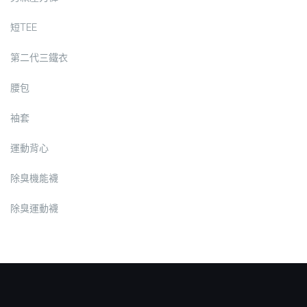
短TEE
第二代三鐵衣
腰包
袖套
運動背心
除臭機能襪
除臭運動襪