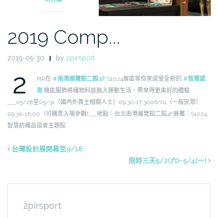
2019 Comp...
2019-05-30
by
2pirsport
2
PIR在
#南港展覽館二館4F
S1024展區
等你來感受全新的
#智慧感
測
機能服飾
將織物科技融入運動生活，帶來得更美好的體驗
___
05/28至05/31（國內外買主相關人士）
09:30-17:30
06/01（一般民眾）
09:30-16:00（可購票入場參觀)
___
地點：台北南港展覽館二館4F
展攤：S1024
智慧紡織品協會主題館
台灣設計展開幕至9/16
限時三天5/2(六)~5/4(一)
2pirsport