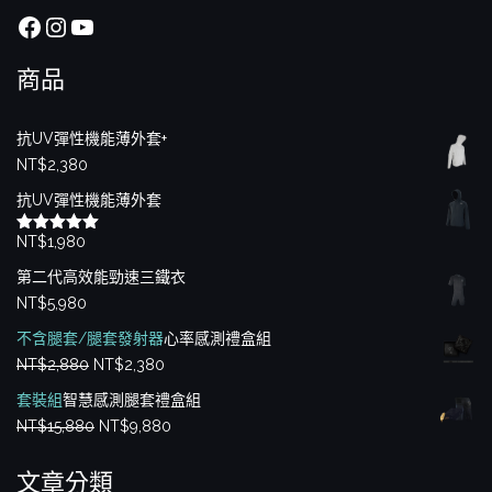
Facebook
Instagram
YouTube
商品
抗UV彈性機能薄外套+
NT$
2,380
抗UV彈性機能薄外套
NT$
1,980
評分
5.00
滿分 5
第二代高效能勁速三鐵衣
NT$
5,980
不含腿套/腿套發射器
心率感測禮盒組
原
目
NT$
2,880
NT$
2,380
始
前
套裝組
智慧感測腿套禮盒組
價
價
原
目
NT$
15,880
NT$
9,880
格：
格：
始
前
NT$2,880。
NT$2,380。
文章分類
價
價