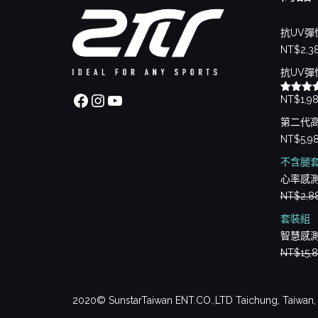
抗UV彈
NT$
2,3
抗UV彈
Facebook
Instagram
YouTube
NT$
1,9
評分
5.
滿分 5
第二代
NT$
5,9
不含腿
心率感
NT$
2,8
套裝組
智慧感
NT$
15,
2020© SunstarTaiwan ENT.CO.,LTD Taichung, Taiwa