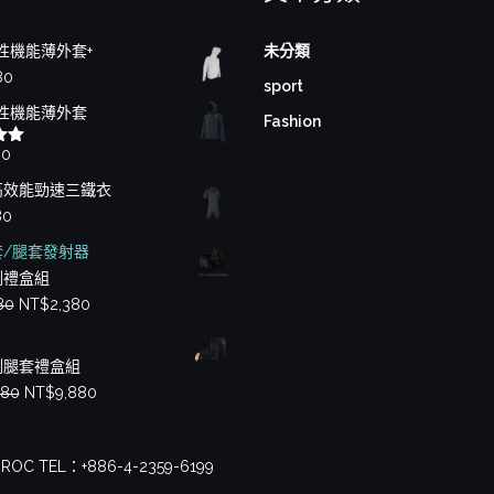
性機能薄外套+
未分類
80
sport
性機能薄外套
Fashion
80
00
高效能勁速三鐵衣
80
套/腿套發射器
測禮盒組
原
目
80
NT$
2,380
始
前
價
價
測腿套禮盒組
格：
格：
原
目
880
NT$
9,880
NT$2,880。
NT$2,380。
始
前
價
價
n, ROC TEL：+886-4-2359-6199
格：
格：