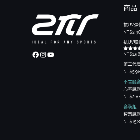
商品
抗UV彈
NT$
2,3
抗UV彈
Facebook
Instagram
YouTube
NT$
1,9
評分
5.
滿分 5
第二代
NT$
5,9
不含腿
心率感
NT$
2,8
套裝組
智慧感
NT$
15,