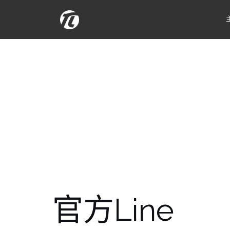
Skip
to
content
官方Line