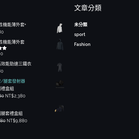
文章分類
性機能薄外套+
未分類
80
sport
性機能薄外套
Fashion
80
00
高效能勁速三鐵衣
80
套/腿套發射器
測禮盒組
原
目
80
NT$
2,380
始
前
價
價
測腿套禮盒組
格：
格：
原
目
880
NT$
9,880
NT$2,880。
NT$2,380。
始
前
價
價